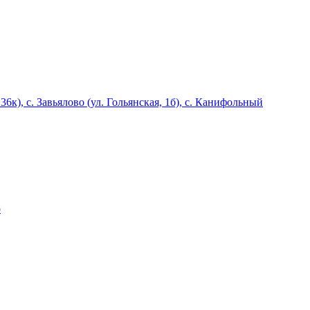
6к), с. Завьялово (ул. Гольянская, 1б), с. Канифольный
о