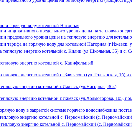
нии предельного уровня цены на тепловую энергию (мощность)д
ю и горячую воду котельной Нагорная
нии индикативного предельного уровня цены на тепловую энерги
нии предельного уровня цены на тепловую энергию для котельной
нии тарифа на горячую воду для котельной Нагорная (г.Ижевск, у
а тепловую энергию котельной с. Кияик (ул.Школьная, 35) и с. С
а тепловую энергию котельной с. Канифольный
пловую энергию котельной с. Завьялово (ул. Гольянская, 1б) и с.
тепловую энергию котельной г.Ижевск (ул.Нагорная, 36к)
тепловую энергию котельной г.Ижевск (ул.Холмогорова, 105, пом
 горячую воду в закрытой системе горячего водоснабжения пос
 тепловую энергию котельной с. Первомайский (с. Первомайский,
 тепловую энергию котельной с. Первомайский (с. Первомайский,