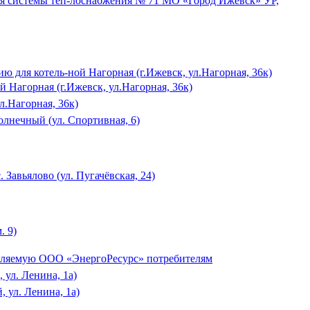
ля системы теп-лоснабжения № 71 МО «Город Ижевск» УР,
ю для котель-ной Нагорная (г.Ижевск, ул.Нагорная, 36к)
 Нагорная (г.Ижевск, ул.Нагорная, 36к)
л.Нагорная, 36к)
олнечный (ул. Спортивная, 6)
 Завьялово (ул. Пугачёвская, 24)
. 9)
тавляемую ООО «ЭнергоРесурс» потребителям
 ул. Ленина, 1а)
 ул. Ленина, 1а)