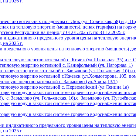
 на 2026 г.
нергию котельных по адресам с. Люк (ул. Советская, 58) и д. По
ценах на тепловую энергию (мощность), ценах (тарифах) на гор
кой Республики на период с 01.01.2025 г. по 31.12.2025 г.
ии индикативного предельного уровня цены на тепловую энерг
 на 2025 г.
ии предельного уровня цены на тепловую энергию (мощность) д
а тепловую энергию котельной с. Кияик (ул.Школьная, 35) и с. 
тепловую энергию котельной с. Канифольный (ул. Нагорная, 1)
пловую энергию котельной с. Завьялово (ул. Гольянская, 1б) и с.
тепловую энергию котельной г.Ижевск (ул.Холмогорова, 105, пом
епловую энергию котельной с. Завьялово (ул.Азина,13/1)
 тепловую энергию котельной с. Первомайский (ул.Ленина,1а)
 горячую воду в закрытой системе горячего водоснабжения пост
, с. Завьялово (ул. Голь-янская, 1б),с. Завьялово (ул. Пугачёвска
 горячую воду в закрытой системе горячего водоснабжения пост
 горячую воду в закрытой системе горячего водоснабжения пост
нии индикативного предельного уровня цены на тепловую энер
 на 2025 г