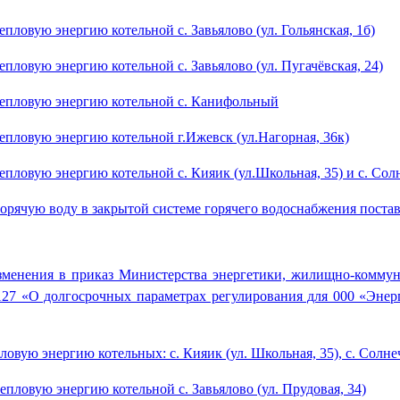
пловую энергию котельной с. Завьялово (ул. Гольянская, 1б)
пловую энергию котельной с. Завьялово (ул. Пугачёвская, 24)
 тепловую энергию котельной с. Канифольный
епловую энергию котельной г.Ижевск (ул.Нагорная, 36к)
епловую энергию котельной с. Кияик (ул.Школьная, 35) и с. Сол
 горячую воду в закрытой системе горячего водоснабжения пос
менения в приказ Министерства энергетики, жилищно-коммуна
127 «О долгосрочных параметрах регулирования для 000 «Энер
овую энергию котельных: с. Кияик (ул. Школьная, 35), с. Солне
епловую энергию котельной с. Завьялово (ул. Прудовая, 34)